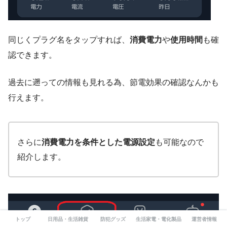
同じくプラグ名をタップすれば、
消費電力
や
使用時間
も確
認できます。
過去に遡っての情報も見れる為、節電効果の確認なんかも
行えます。
さらに
消費電力を条件とした電源設定
も可能なので
紹介します。
トップ
日用品・生活雑貨
防犯グッズ
生活家電・電化製品
運営者情報