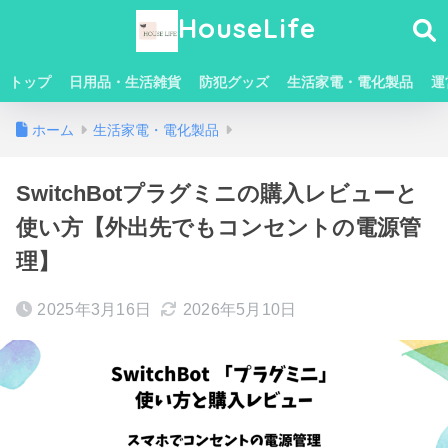
HouseLife
トップ
日用品・生活雑貨
防犯グッズ
生活家電・電化製品
運
ホーム
生活家電・電化製品
SwitchBotプラグミニの購入レビューと
使い方【外出先でもコンセントの電源管
理】
2025年3月16日
2026年5月10日