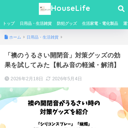
HouseLife
トップ
日用品・生活雑貨
防犯グッズ
生活家電・電化製品
運
ホーム
日用品・生活雑貨
「襖のうるさい開閉音」対策グッズの効
果を試してみた【軋み音の軽減・解消】
2026年2月18日
2026年5月4日