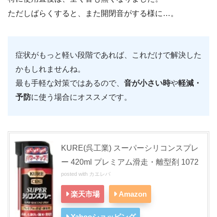
ただしばらくすると、また開閉音がする様に…。
症状がもっと軽い段階であれば、これだけで解決した
かもしれませんね。
最も手軽な対策ではあるので、
音が小さい時
や
軽減・
予防
に使う場合にオススメです。
KURE(呉工業) スーパーシリコンスプレ
ー 420ml プレミアム滑走・離型剤 1072
posted with
カエレバ
楽天市場
Amazon
Yahooショッピング