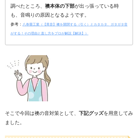
調べたところ、
襖本体の下部
が出っ張っている時
も、音鳴りの原因となるようです。
参考：
八巻畳工業（【異音】襖を開閉する（引く）とカタカタ、ガタガタ音
がする！その理由と直し方をプロが解説【解決】）
そこで今回は襖の音対策として、
下記グッズ
を用意してみ
ました。