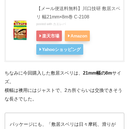
【メール便送料無料】川口技研 敷居スベ
リ 幅21mm×8m巻 C-2108
posted with
カエレバ
楽天市場
Amazon
Yahooショッピング
ちなみに今回購入した敷居スベリは、
21mm幅の8m
サイ
ズ。
横幅は襖用にはジャストで、2カ所ぐらいは交換できそう
な長さでした。
パッケージにも、「敷居スベリは日々摩耗、滑りが