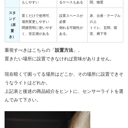
もしやすい
るケースもある
関、物置
スタ
置くだけで使用可、
設置スペースが
床、台座・テーブル
ンド
場所変更しやすい
必要
の上
（床
間接照明に使いやす
倒れる可能性が
トイレ、玄関、寝
置
く、安定感がある
ある。
室、廊下等
き）
重視すべきはこちらの「
設置方法
」。
置きたい場所に設置できなければ意味がありません。
現在暗くて困ってる場所はどこか、その場所に設置できそ
うなライトはどれか。
上記表と後述の商品紹介をヒントに、センサーライトを選
んでみて下さい。