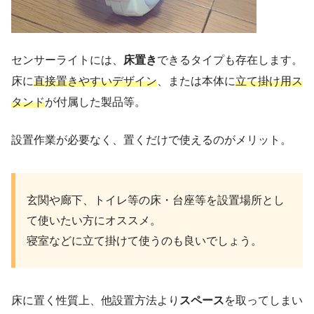
センサーライトには、
床置き
できるタイプも存在します。
床に
直接置きやすいデザイン
、または本体に
立て掛け用ス
タンド
が付属した製品等。
設置作業が必要なく、置くだけで使えるのがメリット。
玄関や廊下、トイレ等の床・台座等を設置場所とし
て使いたい方にオススメ。
寝室などに立て掛けて使うのも良いでしょう。
床に置く性質上、他設置方法より
スペース
を取ってしまい