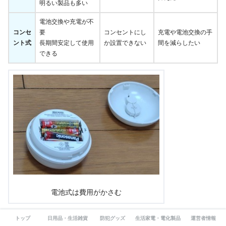
明るい製品も多い
電池交換や充電が不
コンセ
要
コンセントにし
充電や電池交換の手
ント式
長期間安定して使用
か設置できない
間を減らしたい
できる
電池式は費用がかさむ
トップ
日用品・生活雑貨
防犯グッズ
生活家電・電化製品
運営者情報
迷うところであれば、
電池式
と
充電式
でしょう。