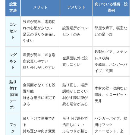
設置
向いている場所・設
メリット
デメリット
方法
置例
設置が簡単、電源切
コン
れの心配が少ない
設置場所がコン
部屋や廊下、寝室な
セン
足元の明りを確保し
セントのみ
どの足下灯
ト
やすい
鉄製のドア、ステン
マグ
着脱が簡単、置き場
金属面以外に設
レス収納
ネッ
所変更しやすい
置しにくい
冷蔵庫、ハンガーパ
ト
取り外しがしやすい
イプ、玄関
貼り
金属面がなくても設
貼り直し、場所
付け
木材の壁・収納など
置可能
調整がしにくい
階段、クローゼット
（両面
好きな場所に固定で
剥がす際に跡が
天井
テー
きる
残る場合がある
プ）
吊り下げて使用でき
吊り下げ以外で
ハンガーパイプ、壁
フッ
る
活用しにくい
掛けフック
ク
持ち運びや向き変更
ふらつきが起こ
クローゼット、玄