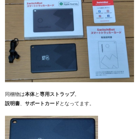
同梱物は
本体
と
専用ストラップ
。
説明書
、
サポートカード
となってます。