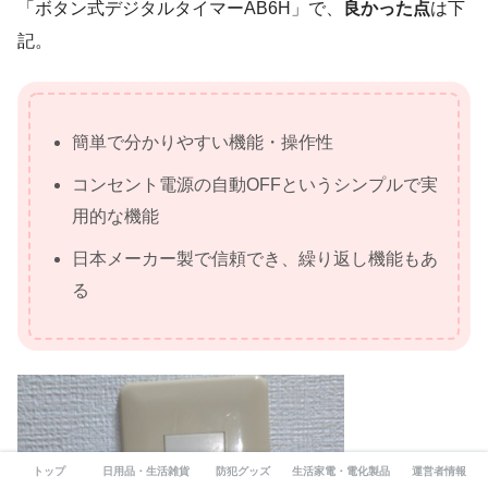
「ボタン式デジタルタイマーAB6H」で、
良かった点
は下
記。
簡単で分かりやすい機能・操作性
コンセント電源の自動OFFというシンプルで実
用的な機能
日本メーカー製で信頼でき、繰り返し機能もあ
る
トップ
日用品・生活雑貨
防犯グッズ
生活家電・電化製品
運営者情報