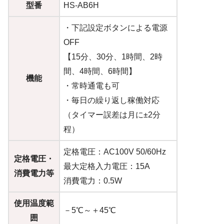
型番
HS-AB6H
・下記設定ボタンによる電源
OFF
【15分、30分、1時間、2時
間、4時間、6時間】
機能
・常時通電も可
・毎日の繰り返し稼働対応
（タイマー誤差は月に±2分
程）
定格電圧：AC100V 50/60Hz
定格電圧・
最大定格入力電圧：15A
消費電力等
消費電力：0.5W
使用温度範
－5℃～＋45℃
囲